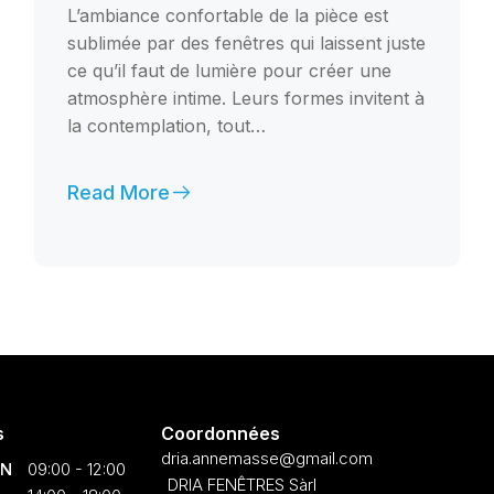
L’ambiance confortable de la pièce est
sublimée par des fenêtres qui laissent juste
ce qu’il faut de lumière pour créer une
atmosphère intime. Leurs formes invitent à
la contemplation, tout…
Read More
s
Coordonnées
dria.annemasse@gmail.com
EN
09:00 - 12:00
DRIA FENÊTRES Sàrl